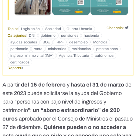
Channels:
Topics
Legislación
Sociedad
Guerra Ucrania
Categories
DNI
gobierno
pensiones
hacienda
ayudas sociales
BOE
IRPF
desempleo
Moncloa
patrimonio
renta
ministerios
residencias
prestaciones
ingreso mínimo vital (IMV)
Agencia Tributaria
autónomos
certificados
Reports
3
A partir
del 15 de febrero
y
hasta el 31 de marzo
de
este 2023 puede solicitarse la ayuda del Gobierno
para "personas con bajo nivel de ingresos y
patrimonio":
un
“abono extraordinario” de 200
euros
aprobado por el Consejo de Ministros el pasado
27 de diciembre.
Quiénes pueden o no acceder a
esta ayuda que se pide y se concede una sola vez,