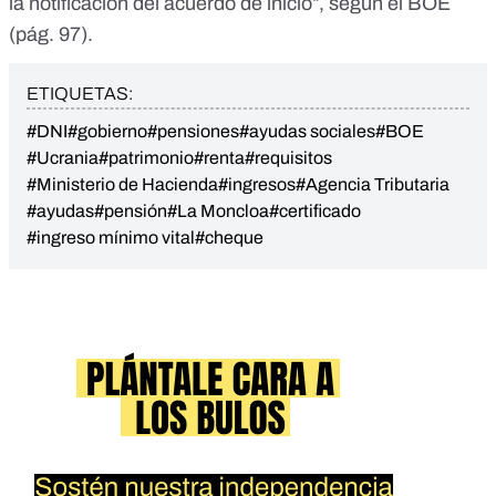
la notificación del acuerdo de inicio”, según el BOE
(
pág. 97
).
ETIQUETAS:
#DNI
#gobierno
#pensiones
#ayudas sociales
#BOE
#Ucrania
#patrimonio
#renta
#requisitos
#Ministerio de Hacienda
#ingresos
#Agencia Tributaria
#ayudas
#pensión
#La Moncloa
#certificado
#ingreso mínimo vital
#cheque