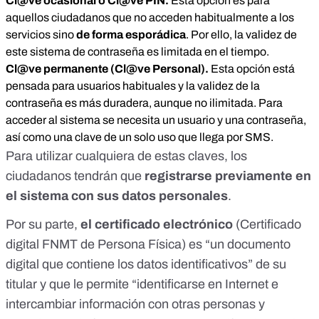
Cl@ve ocasional o
Cl@ve PIN
.
Esta opción es para
aquellos ciudadanos que no acceden habitualmente a los
servicios sino
de forma esporádica
. Por ello, la validez de
este sistema de contraseña es limitada en el tiempo.
Cl@ve permanente (
Cl@ve Personal
).
Esta opción está
pensada para usuarios habituales y la validez de la
contraseña es más duradera, aunque no ilimitada. Para
acceder al sistema se necesita un usuario y una contraseña,
así como una clave de un solo uso que llega por SMS.
Para utilizar cualquiera de estas claves, los
ciudadanos tendrán que
registrarse previamente en
el sistema
con sus datos personales
.
Por su parte,
el certificado electrónico
(Certificado
digital FNMT de Persona Física) es “un documento
digital que contiene los datos identificativos” de su
titular y que le permite “identificarse en Internet e
intercambiar información con otras personas y