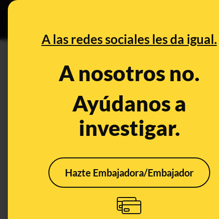
Grupos Ceuta
•
DESINFO
PREB
A las redes sociales les da igual.
requisitos
A nosotros no.
Desinfo
Ayúdanos a
investigar.
Hazte Embajadora/Embajador
¿Qué sabemos sobre
los nuevos requisitos