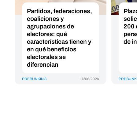
Partidos, federaciones,
Plaz
coaliciones y
solic
agrupaciones de
200 
electores: qué
pers
características tienen y
de i
en qué beneficios
electorales se
diferencian
PREBUNKING
14/06/2024
PREBUNK