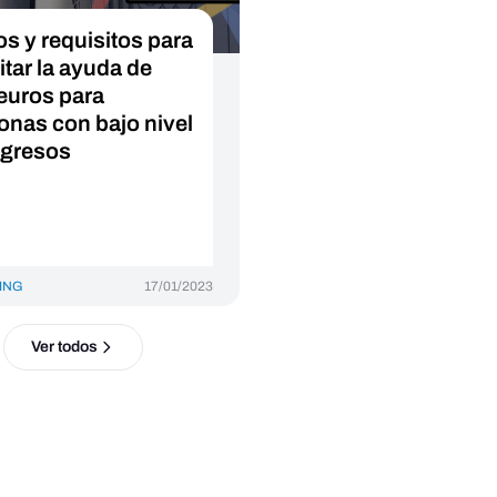
os y requisitos para
itar la ayuda de
euros para
onas con bajo nivel
ngresos
ING
17/01/2023
Ver todos