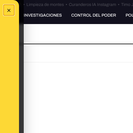
Bulos Ceuta
•
Limpieza de montes
•
Curanderos IA Instagram
•
Timo J
×
UNKING
INVESTIGACIONES
CONTROL DEL PODER
PO