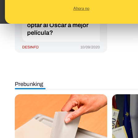
de la Academia de Cine
Ahora no
americana para las
películas que quieran
optar al Oscar a mejor
película?
DESINFO
10/09/2020
Prebunking