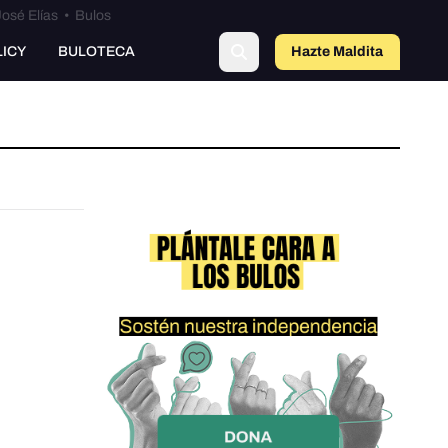
osé Elías
•
Bulos
LICY
BULOTECA
Hazte Maldit
a