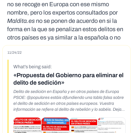
no se recoge en Europa con ese mismo
nombre, pero los expertos consultados por
Maldita.es
no se ponen de acuerdo en si la
forma en la que se penalizan estos delitos en
otros países es ya similar a la española o no
11/24/22
What's being said:
«Propuesta del Gobierno para eliminar el
delito de sedición»
Delito de sedición en España y en otros países de Europa
PSOE: @populares estáis difundiendo una tabla falsa sobre
el delito de sedición en otros países europeos. Vuestra
información se refiere al delito de rebelión y lo sabéis. Dejad
YA de engañar a la ciudadanía para crear crispación y
división. Esta es la verdadera comparativa. CÓDIGO PENAL
DE OTROS PASES EUROPEOS ALEMANIA.