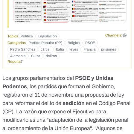
Quebrantamiento de la paz pública: hasta 3 años de prisión
(5 años si concurren agravantes). FRANCIA. Rebelión
(modalidad de comisión en grupo): 3 años de prision. ITALIA
Resistencia a un funcionario público: de 6 meses a 5 años
de prisión SUIZA Violencia o amenaza contra autondades o
empleados públicos; hasta 3 años de prisión BELGICA.
Channels:
Rebelio (modaldad de comision en grupo)
Topics
Política
Legislación
Categories
Partido Popular (PP)
Bélgica
PSOE
Pedro Sánchez
cárcel
Italia
leyes
Francia
prisiones
Alemania
Suiza
delitos
Reports
7
Los grupos parlamentarios del
PSOE y Unidas
Podemos
, los partidos que forman el Gobierno,
registraron
el 11 de noviembre una
propuesta de ley
para reformar el
delito
de
sedición
en el Código Penal
(CP). La razón que expone el Ejecutivo para
modificarlo es una "adaptación de la legislación penal
al ordenamiento de la Unión Europea". "Algunos de