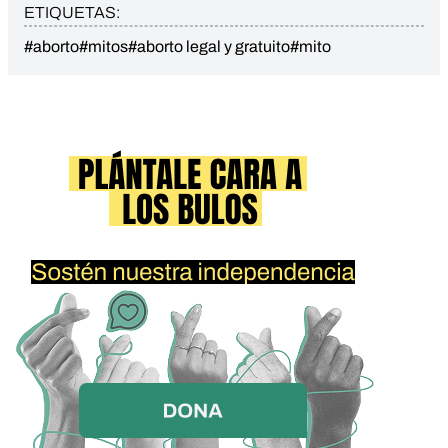
ETIQUETAS:
#aborto
#mitos
#aborto legal y gratuito
#mito