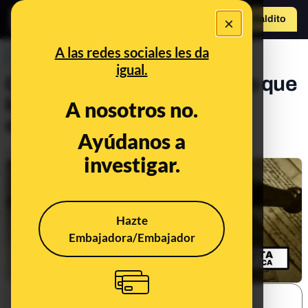
×
Hazte Maldit
o
Abrir menú
A las redes sociales les da
PREBUNKING
igual.
Cinco mitos sobre el aborto que
los datos y la ciencia
A nosotros no.
desmienten
Ayúdanos a
Publicado el
May 17, 2022, 3:21:15 PM
investigar.
Hazte
Embajadora/Embajador
SHARE: