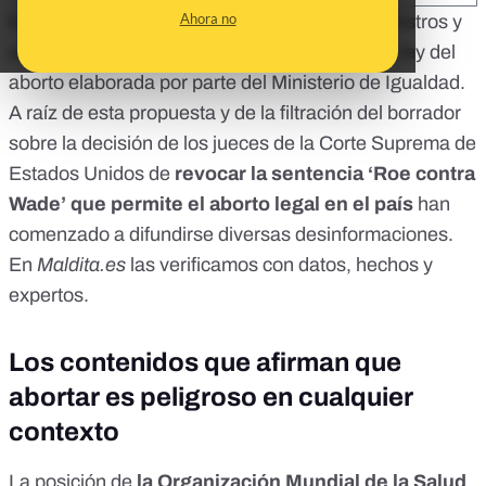
Ahora no
Este 17 de mayo ha llegado al Consejo de Ministros y
se ha aprobado la
propuesta de reforma de la ley del
aborto
elaborada por parte del Ministerio de Igualdad.
A raíz de esta propuesta y de la
filtración del borrador
sobre la decisión de los jueces de la Corte Suprema de
Estados Unidos de
revocar la sentencia ‘
Roe contra
Wade
’ que permite el aborto legal en el país
han
comenzado a difundirse diversas desinformaciones.
En
Maldita.es
las verificamos con datos, hechos y
expertos.
Los contenidos que afirman que
abortar es peligroso en cualquier
contexto
La posición de
la
Organización Mundial de la Salud