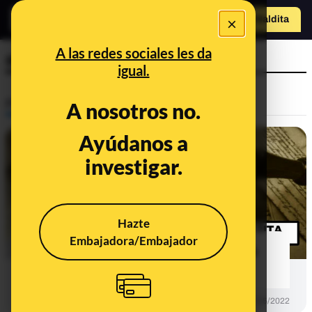
×
Hazte Maldit
a
Abrir menú
A las redes sociales les da
aborto legal y gratuito
igual.
Prebunking
A nosotros no.
Ayúdanos a
investigar.
Hazte
Embajadora/Embajador
Cinco mitos sobre el aborto que los
datos y la ciencia desmienten
PREBUNKING
17/05/2022