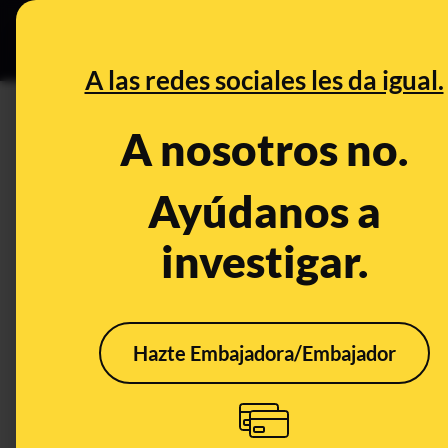
Grupos Ceuta
•
DESINFO
PREB
A las redes sociales les da igual.
DESINFO
A nosotros no.
Las formas de pago preferid
saber si estamos ante un fra
Ayúdanos a
investigar.
Timo
Tecnología
Publicado el
Oct
Hazte Embajadora/Embajador