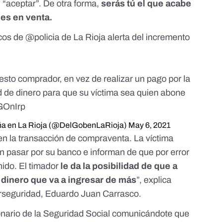
 “aceptar”. De otra forma,
serás tú el que acabe
nes en venta.
icos de
@policia
de La Rioja alerta del incremento
esto comprador, en vez de realizar un pago por la
ud de dinero para que su víctima sea quien abone
IGOnIrp
ña en La Rioja (@DelGobenLaRioja)
May 6, 2021
 en la transacción de compraventa. La víctima
en pasar por su banco e informan de que por error
nido. El timador
le da la posibilidad de que a
 dinero que va a ingresar de más
”, explica
erseguridad, Eduardo Juan Carrasco.
onario de la Seguridad Social comunicándote que