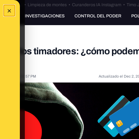
Bulos Ceuta
•
Limpieza de montes
•
Curanderos IA Instagram
•
Timo J
×
UNKING
INVESTIGACIONES
CONTROL DEL PODER
PO
as por los timadores: ¿cómo pode
ude?
 13, 2021, 5:32:57 PM
Actualizado el
Dec 2, 2