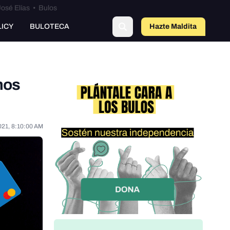
osé Elías
•
Bulos
LICY
BULOTECA
Hazte Maldit
o
mos
021, 8:10:00 AM