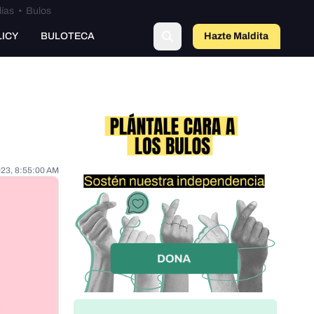
lías
•
Bulos
LICY
BULOTECA
Hazte Maldit
a
023, 8:55:00 AM