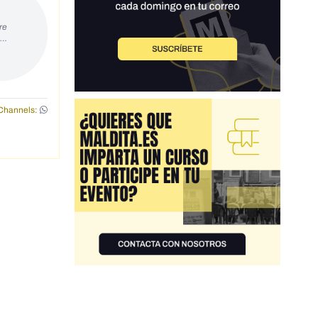
re
s…
Channels: