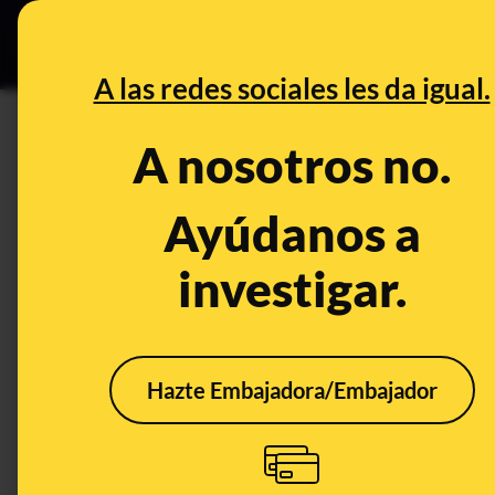
Especial C
DESINFO
PREB
A las redes sociales les da igual.
DESINFO
A nosotros no.
Cómo te intentan timar por Bi
producto que vendes pero al fi
Ayúdanos a
investigar.
Publicado el
May 6, 2021, 7:18:38 PM
Hazte Embajadora/Embajador