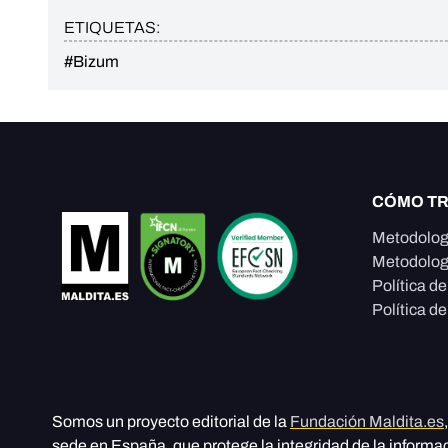
ETIQUETAS:
#Bizum
CÓMO T
Metodolog
Metodolog
Política d
Política de
Somos un proyecto editorial de la
Fundación Maldita.es
sede en España, que protege la integridad de la informa