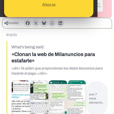
Ahora no
SHARE:
5/12/21
What's being said:
«Clonan la web de Milanuncios para
estafarte»
<div>Te piden que proporciones tus datos bancarios para
hacerte el pago.</div>
and 7
more
elements…