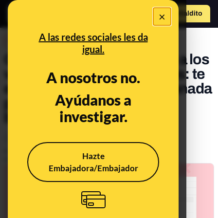
×
Hazte Maldit
o
Abrir menú
A las redes sociales les da
DESINFO
igual.
Cuidado con el nuevo timo a los
vendedores de Milanuncios: te
A nosotros no.
envían un link de la web clonada
Ayúdanos a
para obtener tus datos
investigar.
bancarios
Consumo
Tecnología
Publicado el
May 13, 2021, 4:16:21 PM
Hazte
Actualizado el
Nov 10, 2021, 8:17:00 AM
Embajadora/Embajador