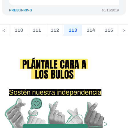
PREBUNKING
10/11/2019
<
110
111
112
113
114
115
>