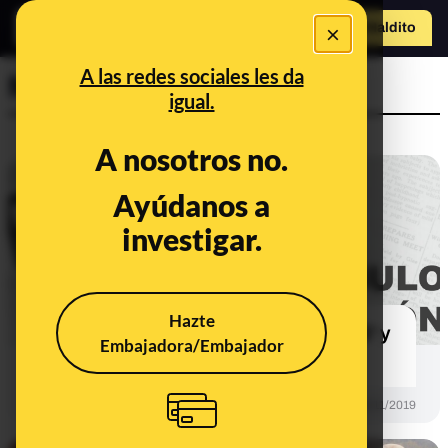
×
Hazte Maldit
o
Abrir menú
A las redes sociales les da
Maldita Te Explica
igual.
A nosotros no.
Ayúdanos a
investigar.
Hazte
Dejemos de hablar de 'FAKE NEWS' y
Embajadora/Embajador
de 'NOTICIAS FALSAS'
PREBUNKING
20/11/2019