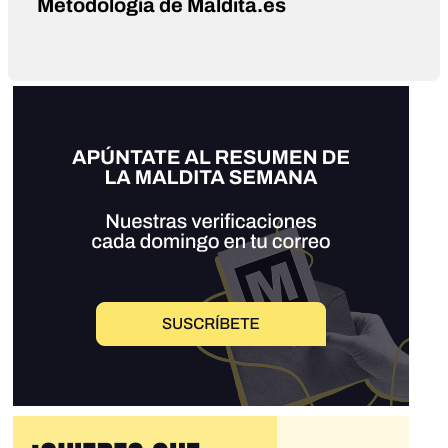
Metodología de Maldita.es