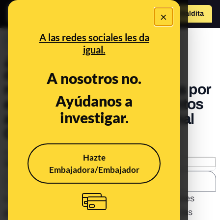
×
Hazte Maldit
a
Abrir menú
A las redes sociales les da
PREBUNKING
igual.
¿Qué significan los 52
diputados de Vox? Podrán
A nosotros no.
recurrir las leyes aprobadas por
Ayúdanos a
el Congreso y los parlamentos
investigar.
autonómicos ante el Tribunal
Constitucional
Publicado el
Nov 10, 2019, 10:06:31 PM
Hazte
Embajadora/Embajador
SHARE:
La mejora de resultados de Vox en las elecciones
generales de noviembre significa, además de las