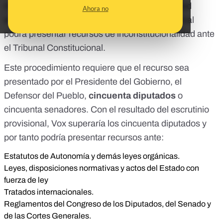
mejoras en cuanto a la visibilidad y la capacidad
Ahora no
económica del partido, que el partido de Abascal
podrá presentar recursos de inconstitucionalidad ante
el Tribunal Constitucional.
Este procedimiento requiere que el recurso sea
presentado por el Presidente del Gobierno, el
Defensor del Pueblo,
cincuenta diputados
o
cincuenta senadores. Con el resultado del escrutinio
provisional, Vox superaría los cincuenta diputados y
por tanto podría presentar recursos ante:
Estatutos de Autonomía y demás leyes orgánicas.
Leyes, disposiciones normativas y actos del Estado con
fuerza de ley
Tratados internacionales.
Reglamentos del Congreso de los Diputados, del Senado y
de las Cortes Generales.