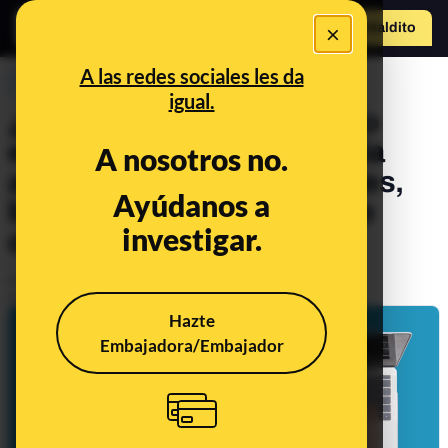
×
Hazte Maldit
o
Abrir menú
A las redes sociales les da
PREBUNKING
igual.
¿Se puede saber si un texto
está escrito con inteligencia
A nosotros no.
artificial? Recomendaciones,
Ayúdanos a
limitaciones y softwares de
investigar.
detección automática
Publicado el
Oct 3, 2024, 1:13:00 PM
Actualizado el
Sep 17, 2025, 8:13:00 AM
Hazte
Embajadora/Embajador