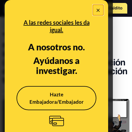
×
Hazte Maldit
o
Abrir menú
A las redes sociales les da
PREBUNKING
igual.
"Ahora vosotros sois los
medios": cómo Elon Musk
A nosotros no.
intenta posicionar a Twitter
Ayúdanos a
(ahora X) como una sustitución
investigar.
de los medios de comunicación
tradicionales
Publicado el
Nov 21, 2024, 1:10:23 PM
Hazte
Actualizado el
Dec 3, 2024, 4:33:00 PM
Embajadora/Embajador