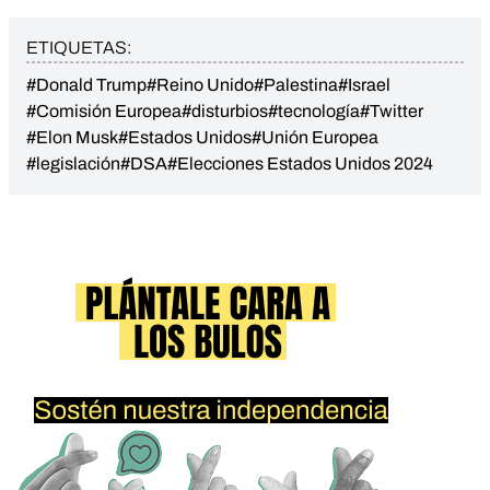
ETIQUETAS:
#Donald Trump
#Reino Unido
#Palestina
#Israel
#Comisión Europea
#disturbios
#tecnología
#Twitter
#Elon Musk
#Estados Unidos
#Unión Europea
#legislación
#DSA
#Elecciones Estados Unidos 2024