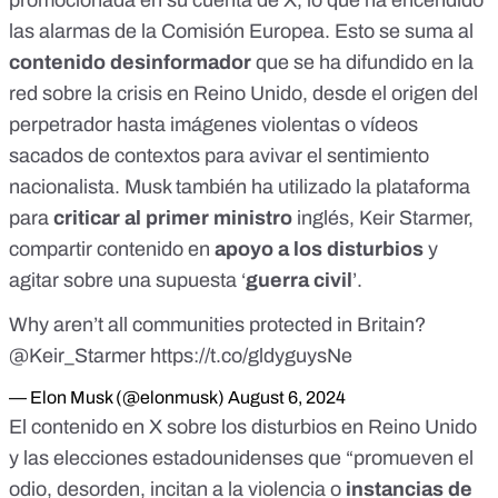
promocionada en su
cuenta de X
, lo que ha encendido
las alarmas de la Comisión Europea. Esto se suma al
contenido desinformador
que se ha difundido en la
red sobre la crisis en Reino Unido, desde el origen del
perpetrador hasta imágenes violentas o
vídeos
sacados de contextos
para avivar el sentimiento
nacionalista. Musk también ha utilizado la plataforma
para
criticar al primer ministro
inglés, Keir Starmer,
compartir contenido en
apoyo a los disturbios
y
agitar sobre una supuesta ‘
guerra civil
’.
Why aren’t all communities protected in Britain?
@Keir_Starmer
https://t.co/gldyguysNe
— Elon Musk (@elonmusk)
August 6, 2024
El contenido en X sobre los disturbios en Reino Unido
y las elecciones estadounidenses que “promueven el
odio, desorden, incitan a la violencia o
instancias de