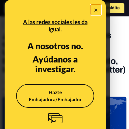
×
Hazte Maldit
o
Abrir menú
A las redes sociales les da
PREBUNKING
igual.
¿Aplica la DSA a contenidos
que se publican fuera de la
A nosotros no.
Unión Europea? El caso de
Ayúdanos a
Estados Unidos, Reino Unido,
investigar.
Israel y Palestina con X (Twitter)
Legislación
Tecnología
Publicado el
Aug 12, 2024, 2:13:00 PM
Hazte
Actualizado el
Aug 13, 2024, 2:23:00 PM
Embajadora/Embajador