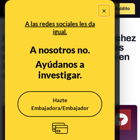
×
Hazte Maldit
o
Abrir menú
A las redes sociales les da
PREBUNKING
igual.
La propuesta de Pedro Sánchez
de una ley para proteger a los
A nosotros no.
menores de edad del porno en
Ayúdanos a
internet: preguntas y
investigar.
respuestas
Legislación
Timo
Otros
Tecnología
Publicado el
Jan 15, 2024, 6:13:00 PM
Hazte
Actualizado el
Jan 30, 2024, 2:45:00 PM
Embajadora/Embajador