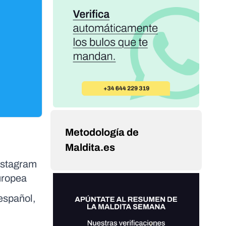
Metodología de
Maldita.es
Instagram
uropea
español,