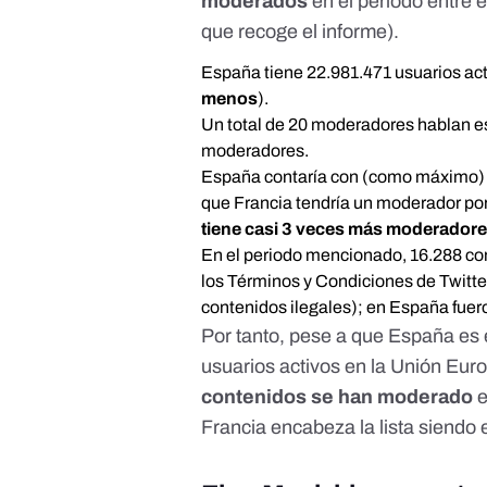
moderados
en el período entre e
que recoge el informe).
España tiene 22.981.471 usuarios act
menos
).
Un total de 20 moderadores hablan esp
moderadores.
España contaría con (como máximo) 
que Francia tendría un moderador por
tiene casi 3 veces más moderador
En el periodo mencionado, 16.288 co
los Términos y Condiciones de Twitter
contenidos ilegales); en España fuer
Por tanto, pese a que España es 
usuarios activos en la Unión Eur
contenidos se han moderado
e
Francia encabeza la lista siendo