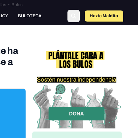
lías
•
Bulos
LICY
BULOTECA
Hazte Maldit
o
ue ha
e a