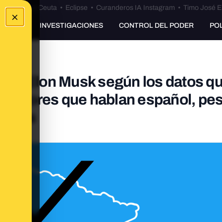
euta
•
Bulos Ceuta
•
Eclipse
•
Curanderos IA Instagram
•
Timo José E
×
UNKING
INVESTIGACIONES
CONTROL DEL PODER
PO
er de Elon Musk según los datos q
deradores que hablan español, pes
ctivas