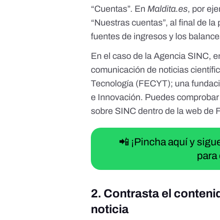
“Cuentas”. En
Maldita.es
, por ej
“Nuestras cuentas”
, al final de 
fuentes de ingresos y los balanc
En el caso de la Agencia SINC, 
comunicación de noticias científi
Tecnología (FECYT)
; una fundac
e Innovación. Puedes comprobar 
sobre SINC
dentro de la web de
📲 ¡Pincha aquí y sig
para 
2. Contrasta el conten
noticia