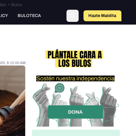
lías
•
Bulos
LICY
BULOTECA
Hazte Maldit
o
025, 9:13:00 AM