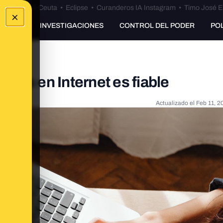
euta
•
Bulos Ceuta
•
Eclipse
•
Curanderos IA Instagram
•
Timo José E
×
UNKING
INVESTIGACIONES
CONTROL DEL PODER
PO
e ves en Internet es fiable
Actualizado el
Feb 11, 2