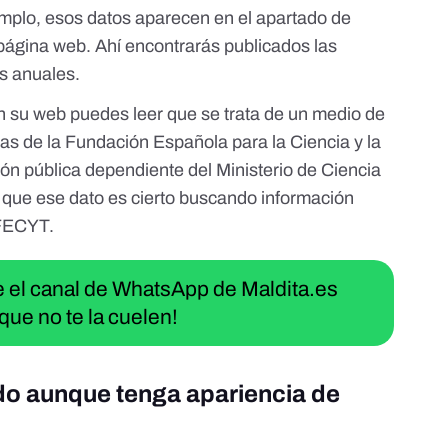
emplo, esos datos aparecen en el apartado de
la página web. Ahí encontrarás publicados las
es anuales.
en su
web
puedes leer que se trata de un medio de
cas de la
Fundación Española para la Ciencia y la
ión pública dependiente del Ministerio de Ciencia
que ese dato es cierto buscando información
 FECYT
.
ue el canal de WhatsApp de Maldita.es
que no te la cuelen!
ido aunque tenga apariencia de