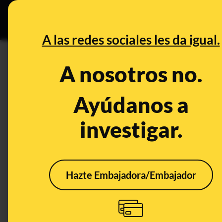
Especial C
DESINFO
PREB
A las redes sociales les da igual.
PREBUNKING
A nosotros no.
Seis claves para saber si lo qu
Ayúdanos a
Publicado el
Apr 13, 2023, 5:13:32 PM
investigar.
Hazte Embajadora/Embajador