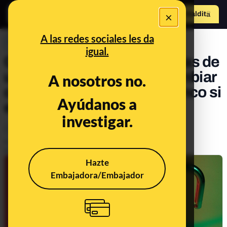
×
Hazte Maldit
o
Abrir menú
A las redes sociales les da
PREBUNKING
igual.
Qué hacer si somos víctimas de
una filtración de datos: cambiar
A nosotros no.
contraseñas y alertar al banco si
Ayúdanos a
es necesario
investigar.
Otros
Tecnología
Publicado el
Jun 3, 2021, 8:13:00 AM
Actualizado el
Oct 3, 2023, 8:03:00 PM
Hazte
Embajadora/Embajador