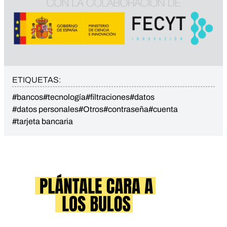
ETIQUETAS:
#bancos
#tecnología
#filtraciones
#datos
#datos personales
#Otros
#contraseña
#cuenta
#tarjeta bancaria