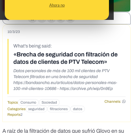
Ahora no
SHARE:
10/3/23
What's being said:
«Brecha de seguridad con filtración de
datos de clientes de PTV Telecom»
Datos personales de más de 100 mil clientes de PTV
Telecom filtrados en una brecha de seguridad
https://bandaancha.eu/articulos/datos-personales-mas-
100-mil-clientes-10686 - https://archive.ph/wip/0n9Ep
Channels:
Topics
Consumo
Sociedad
Categories
seguridad
filtraciones
datos
Reports
2
A raíz de
la filtración de datos que sufrió Glovo
en su