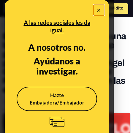
×
Hazte Maldit
o
Abrir menú
A las redes sociales les da
PREBUNKING
igual.
El PSOE de Madrid compra una
base de datos a una start-up
A nosotros no.
para enviar SMS con
Ayúdanos a
propaganda electoral de Ángel
investigar.
Gabilondo tras denunciar el
PSOE al PP por lo mismo en las
elecciones del 10N
Hazte
Embajadora/Embajador
Otros
Tecnología
Publicado el
Apr 20, 2021, 8:04:45 PM