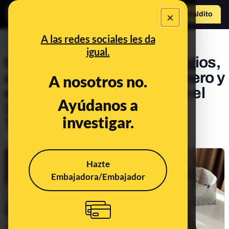
×
Hazte Maldit
o
Abrir menú
A las redes sociales les da
PREBUNKING
igual.
Google y Microsoft en colegios,
aplicaciones para ganar dinero y
A nosotros no.
el 'fraude del CEO': todo en el
Ayúdanos a
27º consultorio de Maldita
investigar.
Tecnología
Publicado el
Dec 8, 2020, 8:13:00 AM
Hazte
Embajadora/Embajador