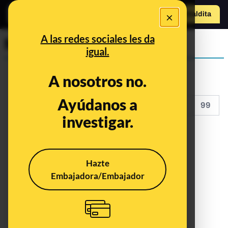
×
Hazte Maldit
a
Abrir menú
A las redes sociales les da
Maldita Tecnología
igual.
A nosotros no.
Ayúdanos a
<<
<
94
95
96
97
98
99
investigar.
Hazte
Embajadora/Embajador