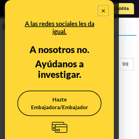
×
Hazte Maldit
a
Abrir menú
A las redes sociales les da
Maldita Tecnología
igual.
A nosotros no.
Ayúdanos a
<<
<
94
95
96
97
98
99
investigar.
Hazte
Embajadora/Embajador