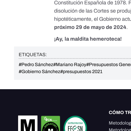
Constitución Española de 1978
. 
disolución
de las Cortes se
produ
hipotéticamente, el Gobierno act
próximo 29 de mayo de 2024
.
¡Ay, la maldita hemeroteca!
ETIQUETAS:
#Pedro Sánchez
#Mariano Rajoy
#Presupuestos Gener
#Gobierno Sánchez
#presupuestos 2021
CÓMO T
Metodolog
Metodolog