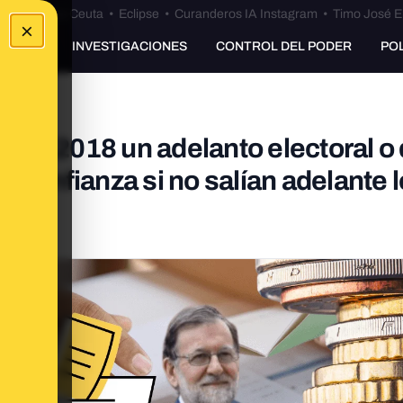
euta
•
Bulos Ceuta
•
Eclipse
•
Curanderos IA Instagram
•
Timo José E
×
UNKING
INVESTIGACIONES
CONTROL DEL PODER
PO
 en 2018 un adelanto electoral o
 confianza si no salían adelante 