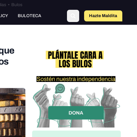
lías
•
Bulos
o
LICY
BULOTECA
Hazte Maldit
a
 que
los