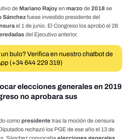
utivo de
Mariano Rajoy
en
marzo
de
2018
se
o Sánchez
fuese
investido
presidente del
ensura
el 1 de junio. El Congreso los
aprobó
el 28
heredadas
del Ejecutivo anterior.
 un bulo? Verifica en nuestro chatbot de
pp (+34 644 229 319)
ocar elecciones generales en 2019
greso no aprobara sus
tido como
presidente
tras la moción de censura
 Diputados
rechazó
los PGE de ese año el 13 de
ués, Sánchez
convocaba
elecciones generales