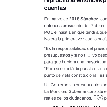
reprochó al entonces p
cuentas
En marzo de
2018 Sánchez
, co
entonces presidente del Gobiern
PGE
e insistía en que tendría qu
No era la primera vez que lo hac
“Es la responsabilidad del presid
presupuestos y si no (...), yo de
para que hubiera una mayoría parl
“Pero si no está dispuesto ni a lo 
punto de vista constitucional,
es 
Un Gobierno sin presupuestos no 
La Moncloa. Gobernar consiste e
reales de los ciudadanos. 👇👇👇
p