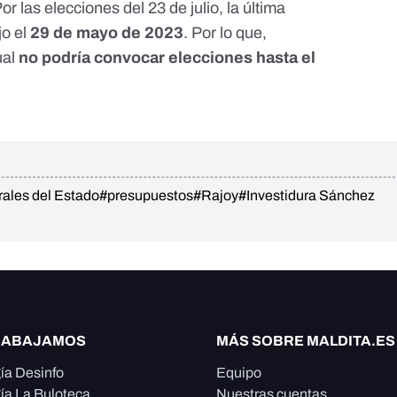
Por las elecciones del 23 de julio, la
última
jo
el
29 de mayo de 2023
. Por lo que,
ual
no podría convocar elecciones hasta el
ales del Estado
#presupuestos
#Rajoy
#Investidura Sánchez
RABAJAMOS
MÁS SOBRE MALDITA.ES
ía Desinfo
Equipo
ía La Buloteca
Nuestras cuentas