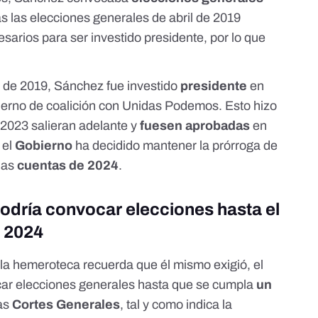
as las
elecciones generales de abril de 2019
esarios
para ser investido presidente, por lo que
 de 2019
, Sánchez fue
investido
presidente
en
ierno de
coalición
con Unidas Podemos. Esto hizo
y
2023
salieran adelante y
fuesen aprobadas
en
 el
Gobierno
ha decidido mantener la prórroga de
las
cuentas de 2024
.
podría convocar elecciones hasta el
e 2024
 la
hemeroteca recuerda que él mismo exigió
,
el
ar elecciones generales
hasta que se cumpla
un
las
Cortes Generales
, tal y como
indica la