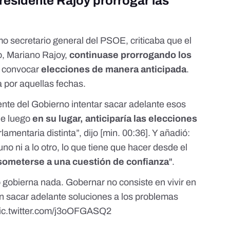
residente Rajoy prorrogar las
mo secretario general del PSOE,
criticaba
que el
o, Mariano Rajoy,
continuase
prorrogando
los
e
convocar
elecciones de manera anticipada
.
ía
por aquellas fechas
.
ente del Gobierno intentar sacar adelante esos
sde luego
en su lugar, anticiparía las elecciones
amentaria distinta”, dijo
[min. 00:36]
. Y añadió:
uno ni a lo otro, lo que tiene que hacer desde el
someterse a una cuestión de confianza
".
gobierna nada. Gobernar no consiste en vivir en
n sacar adelante soluciones a los problemas
ic.twitter.com/j3oOFGASQ2