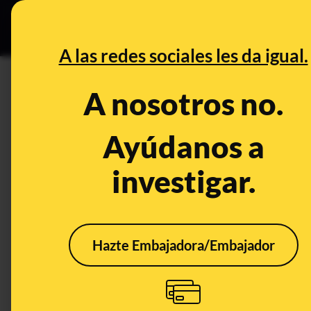
Especial C
DESINFO
PREB
A las redes sociales les da igual.
CONTROL DEL PODER
A nosotros no.
Cuando Sánchez pedía a Rajoy
se sometiera a una cuestión de
Ayúdanos a
presupuestos
investigar.
Publicado el
Mar 14, 2024, 6:00:50 PM
Hazte Embajadora/Embajador