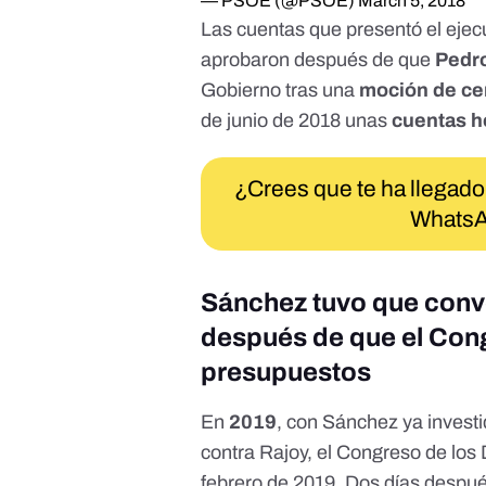
— PSOE (@PSOE)
March 5, 2018
Las cuentas que
presentó
el ejec
aprobaron después de que
Pedr
Gobierno tras una
moción de c
de junio de 2018 unas
cuentas 
¿Crees que te ha llegado
WhatsA
Sánchez tuvo que conv
después de que el Con
presupuestos
En
2019
, con Sánchez ya inves
contra Rajoy, el Congreso de los
febrero de 2019. Dos días desp