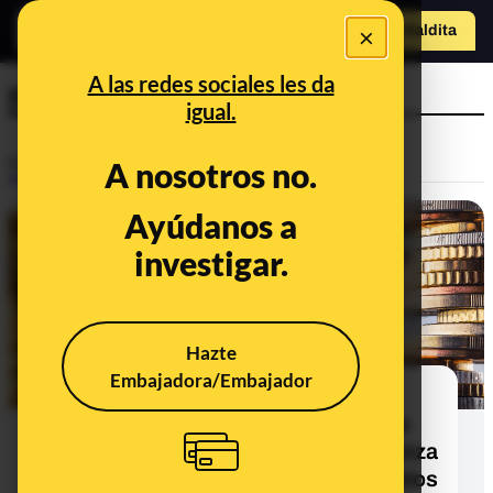
×
Hazte Maldit
a
Abrir menú
A las redes sociales les da
presupuestos 2021
igual.
Control del poder
A nosotros no.
Ayúdanos a
investigar.
Hazte
Embajadora/Embajador
Cuando Sánchez pedía a Rajoy en
2018 un adelanto electoral o que se
sometiera a una cuestión de confianza
si no salían adelante los presupuestos