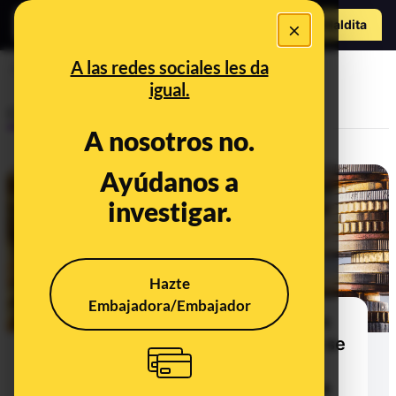
Hazte Maldit
×
a
Abrir menú
A las redes sociales les da
presupuestos 2021
igual.
Control del poder
A nosotros no.
Ayúdanos a
investigar.
Hazte
Embajadora/Embajador
Cuando Sánchez pedía a Rajoy en
2018 un adelanto electoral o que se
sometiera a una cuestión de
confianza si no salían adelante los