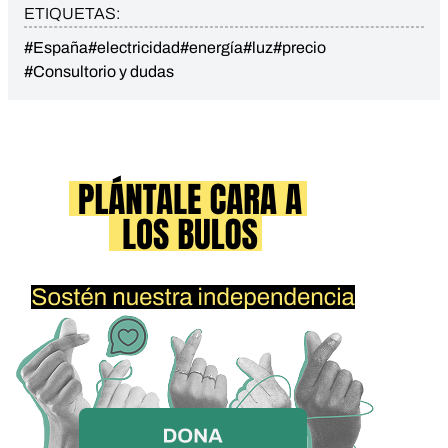
ETIQUETAS:
#España
#electricidad
#energía
#luz
#precio
#Consultorio y dudas