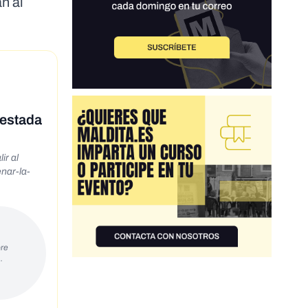
n al
testada
ir al
re
…