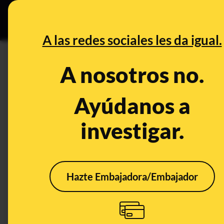
Especial C
DESINFO
PREB
A las redes sociales les da igual.
PREBUNKING
A nosotros no.
Cómo testó Pfizer sus vacuna
qué se sabe sobre su capacida
Ayúdanos a
coronavirus
investigar.
Ciencia
Salud
Publicado el
Oct 14
Hazte Embajadora/Embajador