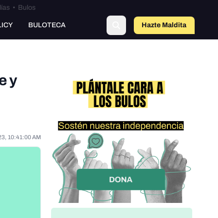
lías
•
Bulos
LICY
BULOTECA
Hazte Maldit
o
e y
23, 10:41:00 AM