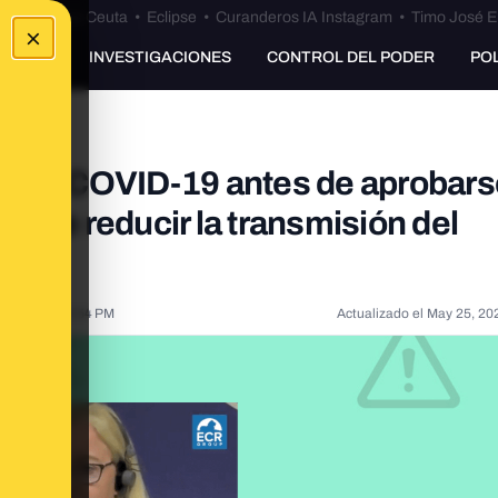
euta
•
Bulos Ceuta
•
Eclipse
•
Curanderos IA Instagram
•
Timo José E
×
UNKING
INVESTIGACIONES
CONTROL DEL PODER
PO
s de COVID-19 antes de aprobars
d de reducir la transmisión del
, 2022, 2:08:54 PM
Actualizado el
May 25, 20