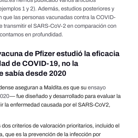
dita.es
hemos publicado varios artículos
 ejemplos
1
y
2
). Además, estudios posteriores y
n que las personas vacunadas contra la COVID-
e transmitir el SARS-CoV-2
en comparación con
 contamos en profundidad.
vacuna de Pfizer estudió la eficacia
dad de COVID-19, no la
se sabía desde 2020
dense aseguran a Maldita.es que su
ensayo
2020
— fue diseñado y desarrollado para evaluar la
enir la enfermedad causada por el SARS-CoV2,
dos criterios de valoración prioritarios, incluido el
ia, que es la prevención de la infección por