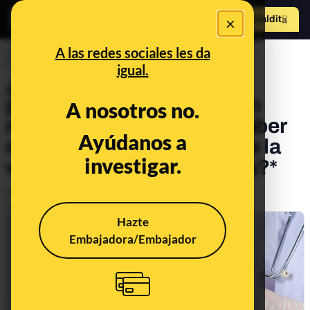
×
Hazte Maldit
o
Abrir menú
A las redes sociales les da
PREBUNKING
igual.
¿Por qué estamos viendo
positivos de coronavirus en
A nosotros no.
residencias después de haber
Ayúdanos a
recibido la primera dosis de la
investigar.
vacuna o la pauta completa?*
Publicado el
Jan 18, 2021, 5:14:00 PM
Actualizado el
Dec 2, 2021, 11:58:00 AM
Hazte
Embajadora/Embajador