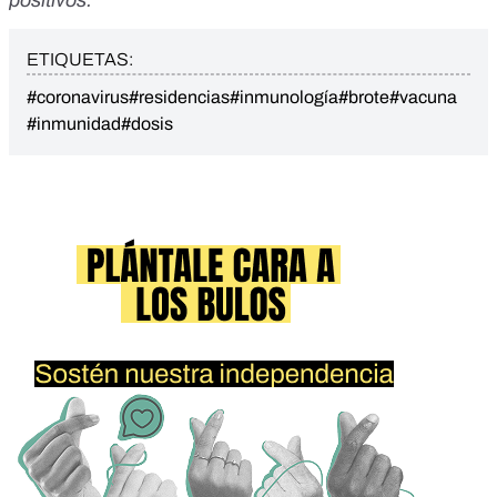
positivos.
ETIQUETAS:
#coronavirus
#residencias
#inmunología
#brote
#vacuna
#inmunidad
#dosis