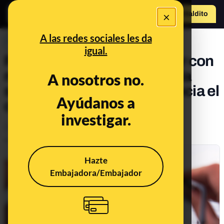
×
Hazte Maldit
o
Abrir menú
A las redes sociales les da
PREBUNKING
igual.
Patitas de moscas, enfocar con
miopía y atragantarse con la
A nosotros no.
saliva. Llega a Maldita Ciencia el
Ayúdanos a
consultorio 180º
investigar.
Animales
Salud
Publicado el
Apr 8, 2022, 9:14:00 AM
Hazte
Embajadora/Embajador