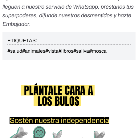
lleguen a nuestro servicio de Whatsapp
,
préstanos tus
superpoderes
, difunde nuestros desmentidos y
hazte
Embajador
.
ETIQUETAS:
#salud
#animales
#vista
#libros
#saliva
#mosca