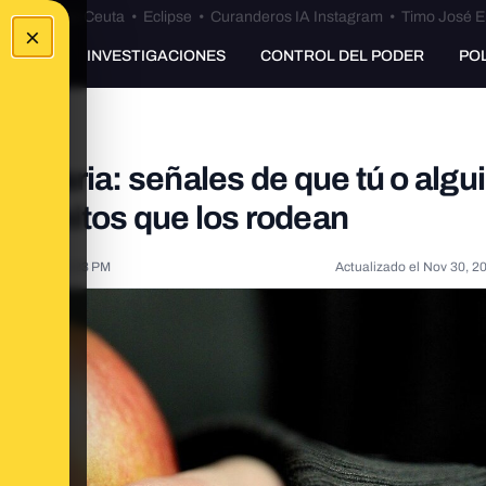
euta
•
Bulos Ceuta
•
Eclipse
•
Curanderos IA Instagram
•
Timo José E
×
UNKING
INVESTIGACIONES
CONTROL DEL PODER
PO
mentaria: señales de que tú o algu
nos mitos que los rodean
, 2020, 2:23:23 PM
Actualizado el
Nov 30, 2