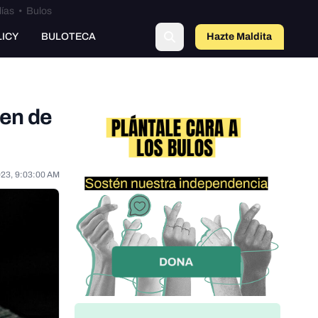
lías
•
Bulos
LICY
BULOTECA
Hazte Maldit
o
ien de
023, 9:03:00 AM