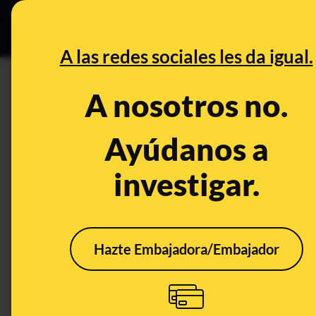
Especial C
DESINFO
PREB
A las redes sociales les da igual.
PREBUNKING
A nosotros no.
Trastornos de la conducta ali
tu entorno padece uno y algu
Ayúdanos a
investigar.
Alimentación
Publicado el
Nov 30
Hazte Embajadora/Embajador