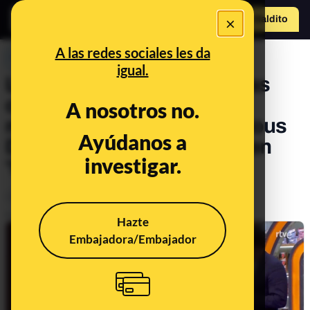
×
Hazte Maldit
o
Abrir menú
A las redes sociales les da
PREBUNKING
igual.
Los reclamos sin evidencias
científicas de las “cremas
A nosotros no.
macrobióticas” de Amelicious
Ayúdanos a
Delicious promocionadas en
investigar.
'MasterChef Celebrity'
Alimentación
Publicado el
Oct 29, 2021, 10:37:34 AM
Hazte
Embajadora/Embajador