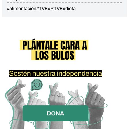
#alimentación
#TVE
#RTVE
#dieta