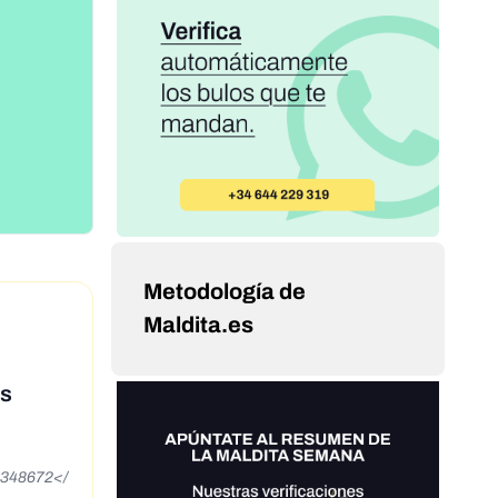
Metodología de
Maldita.es
as
56348672</