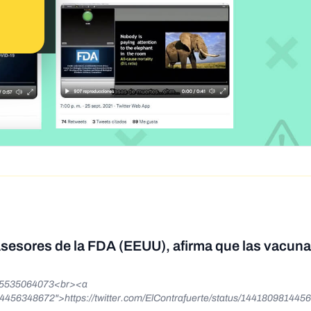
Asesores de la FDA (EEUU), afirma que las vacun
4605535064073<br><a
9814456348672">https://twitter.com/ElContrafuerte/status/14418098144