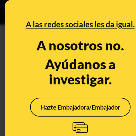
Grupos Ceuta
•
DESINFO
PREB
A las redes sociales les da igual.
PREBUNKING
A nosotros no.
Las afirmaciones falsas de St
contra la COVID-19 "matan a 
Ayúdanos a
investigar.
Ciencia
Salud
Hazte Embajadora/Embajador