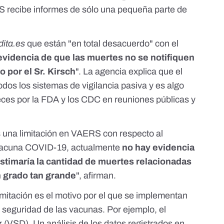
S recibe informes de sólo una pequeña parte de
dita.es
que están "en total desacuerdo" con el
evidencia de que las muertes no se notifiquen
 por el Sr. Kirsch
". La agencia explica que el
odos los sistemas de vigilancia pasiva y es algo
eces por la FDA y los CDC en reuniones públicas y
es una limitación en VAERS con respecto al
 vacuna COVID-19, actualmente
no hay evidencia
timaría la cantidad de muertes relacionadas
 grado tan grande
", afirman.
mitación es el motivo por el que se implementan
a seguridad de las vacunas
. Por ejemplo, el
k
(VSD)
. Un análisis de los datos registrados en