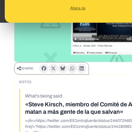
Ahora no
SHARE:
9/27/21
What's being said:
«Steve Kirsch, miembro del Comité de 
matan a más gente de la que salvan»
<div>https://twitter.com/ElContrafuerte/status/144072
href="https://twitter.com/ElContrafuerte/status/144180