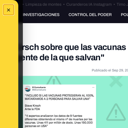
Bulos Ceuta
•
Limpieza de montes
•
Curanderos IA Instagram
•
Timo J
×
UNKING
INVESTIGACIONES
CONTROL DEL PODER
PO
eve Kirsch sobre que las vacunas
más gente de la que salvan"
Publicado el
Sep 29, 2