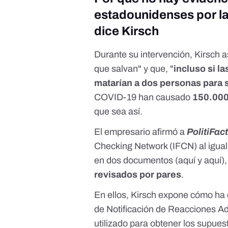
estadounidenses por l
dice Kirsch
Durante su intervención, Kirsch 
que salvan" y que, "
incluso si l
matarían a dos personas para s
COVID-19 han causado
150.000
que sea así.
El empresario afirmó a
PolitiFac
Checking Network (IFCN)
al igua
en dos documentos (
aquí
y
aquí
)
revisados por pares
.
En ellos, Kirsch expone cómo ha 
de Notificación de Reacciones Ad
utilizado para obtener los supue