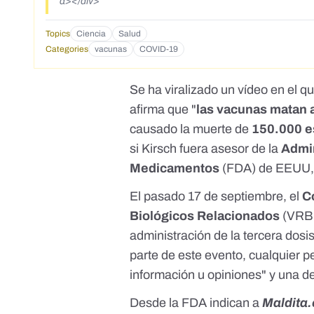
a></div>
Topics
Ciencia
Salud
Categories
vacunas
COVID-19
Se ha viralizado un vídeo en el q
afirma que "
las vacunas matan 
causado la muerte de
150.000 e
si Kirsch fuera asesor de la
Admin
Medicamentos
(FDA) de EEUU, p
El pasado 17 de septiembre, el
C
Biológicos Relacionados
(VRBP
administración de la
tercera dosi
parte de este
evento
, cualquier 
información u opiniones" y una de
Desde la FDA indican a
Maldita