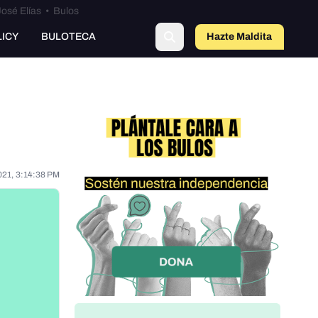
osé Elías
•
Bulos
o
LICY
BULOTECA
Hazte Maldit
a
021, 3:14:38 PM