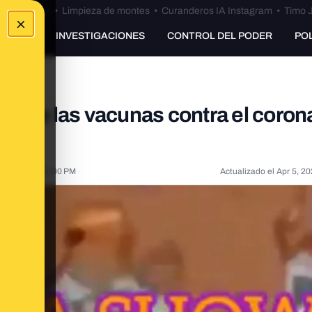
Bulos Ceuta
•
Limpieza de montes
•
Curanderos IA Instagram
•
Timo J
×
UNKING
INVESTIGACIONES
CONTROL DEL PODER
PO
obre las vacunas contra el coron
11, 2021, 4:14:00 PM
Actualizado el
Apr 5, 20