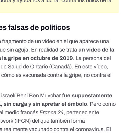
dor/a
y ayúdanos a luchar contra los bulos de la
 falsas de políticos
 fragmento de un vídeo en el que aparece una
e sin aguja. En realidad se trata
un vídeo de la
la gripe en octubre de 2019
. La persona del
tra de Salud de Ontario (Canadá).
En este vídeo
,
 cómo es vacunada contra la gripe, no contra el
o israelí Beni Ben Muvchar
fue supuestamente
 sin carga y sin apretar el émbolo
. Pero
como
el medio francés
France 24
, perteneciente
etwork
(IFCN) del que también forma
e realmente vacunado contra el coronavirus. El