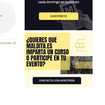
re
s…
Channels: