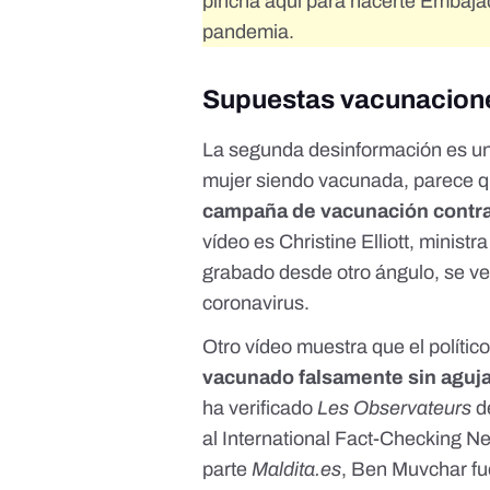
pincha aquí para hacerte Embaja
pandemia.
Supuestas vacunaciones
La segunda desinformación es un
mujer siendo vacunada, parece qu
campaña de vacunación contra 
vídeo es Christine Elliott, minis
grabado desde otro ángulo, se ve
coronavirus.
Otro vídeo muestra que el polític
vacunado falsamente sin aguja,
ha verificado
Les Observateurs
d
al
International Fact-Checking N
parte
Maldita.es
, Ben Muvchar fu