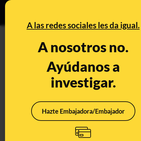
Grupos Ceuta
•
DESINFO
PREB
A las redes sociales les da igual.
PREBUNKING
A nosotros no.
11 bulos y desinformaciones s
del vídeo 'Vacuna Show'
Ayúdanos a
investigar.
Ciencia
Salud
Publicado el
Jan 
Hazte Embajadora/Embajador