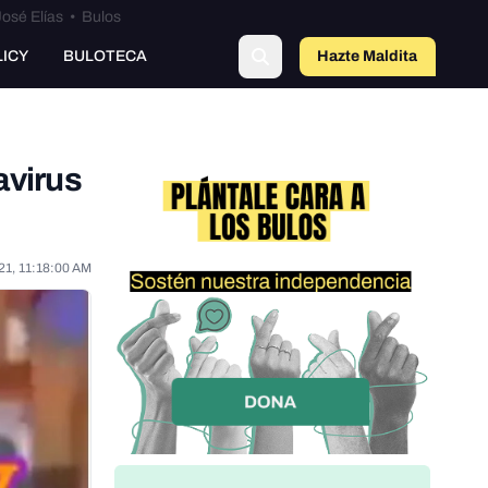
osé Elías
•
Bulos
LICY
BULOTECA
Hazte Maldit
o
avirus
21, 11:18:00 AM