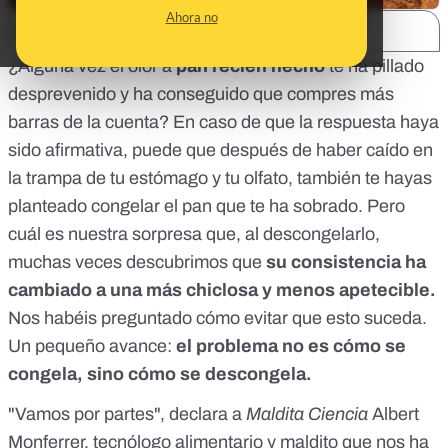
Ahora no
SHARE:
¿Alguna vez el olor a
pan recién hecho
te ha pillado
desprevenido y ha conseguido que compres más
barras de la cuenta? En caso de que la respuesta haya
sido afirmativa, puede que después de haber caído en
la trampa de tu estómago y tu olfato, también te hayas
planteado congelar el pan que te ha sobrado. Pero
cuál es nuestra sorpresa que, al descongelarlo,
muchas veces descubrimos que
su consistencia ha
cambiado a una más chiclosa y menos apetecible
.
Nos habéis preguntado cómo evitar que esto suceda.
Un pequeño avance:
el problema no es cómo se
congela, sino cómo se descongela.
"Vamos por partes", declara a
Maldita Ciencia
Albert
Monferrer
, tecnólogo alimentario y maldito que nos ha