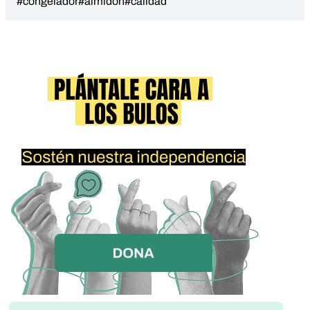
#congelador
#almidón
#calidad