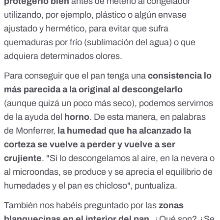
protegerlo bien
antes de meterlo al congelador
utilizando, por ejemplo, plástico o algún envase
ajustado y hermético, para evitar que sufra
quemaduras por frío (sublimación del agua) o que
adquiera determinados olores.
Para conseguir que el pan tenga una
consistencia lo
más parecida a la original al descongelarlo
(aunque quizá un poco más seco), podemos servirnos
de la ayuda del
horno
. De esta manera, en palabras
de Monferrer,
la humedad que ha alcanzado la
corteza se vuelve a perder y vuelve a ser
crujiente
. "Si lo descongelamos al aire, en la nevera o
al microondas, se produce y se aprecia el equilibrio de
humedades y el pan es chicloso", puntualiza.
También nos habéis preguntado por las
zonas
blanquecinas en el interior del pan.
¿Qué son? ¿Se