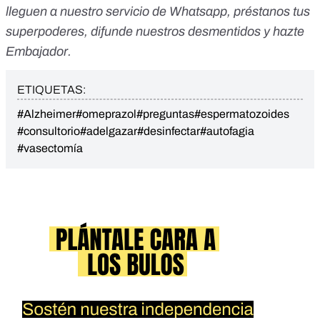
lleguen a nuestro servicio de Whatsapp
,
préstanos tus
superpoderes
, difunde nuestros desmentidos y
hazte
Embajador
.
ETIQUETAS:
#Alzheimer
#omeprazol
#preguntas
#espermatozoides
#consultorio
#adelgazar
#desinfectar
#autofagia
#vasectomía