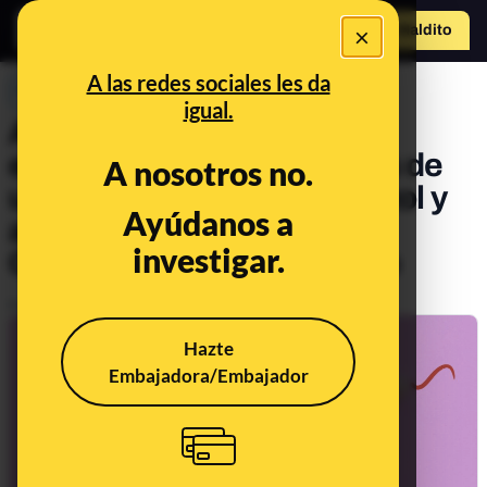
×
Hazte Maldit
o
Abrir menú
A las redes sociales les da
PREBUNKING
igual.
Autofagia para adelgazar,
espermatozoides después de
A nosotros no.
una vasectomía y omeprazol y
Ayúdanos a
alzhéimer. Llega a Maldita
investigar.
Ciencia el 111º consultorio
Publicado el
Oct 2, 2020, 7:14:00 AM
Hazte
Embajadora/Embajador