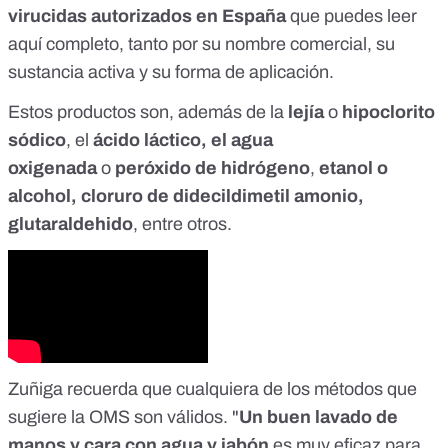
virucidas autorizados en España
que puedes leer
aquí completo
, tanto por su nombre comercial, su
sustancia activa y su forma de aplicación.
Estos productos son, además de la
lejía
o
hipoclorito
sódico
, el
ácido láctico, el agua
oxigenada
o
peróxido de hidrógeno
,
etanol o
alcohol,
cloruro de didecildimetil amonio,
glutaraldehido
, entre otros.
Zuñiga recuerda que cualquiera de los métodos que
sugiere la OMS son válidos. "
Un buen lavado de
manos y cara con agua y jabón
es muy eficaz para