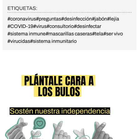
ETIQUETAS:
#coronavirus
#preguntas
#desinfección
#jabón
#lejía
#COVID-19
#virus
#consultorio
#desinfectar
#sistema inmune
#mascarillas caseras
#tela
#ser vivo
#virucidas
#sistema inmunitario