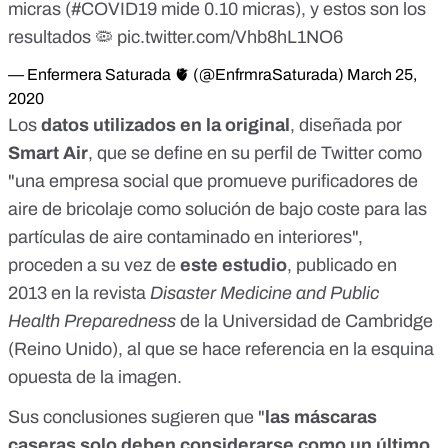
micras (
#COVID19
mide 0.10 micras), y estos son los
resultados 🦠
pic.twitter.com/Vhb8hL1NO6
— Enfermera Saturada 🫀 (@EnfrmraSaturada)
March 25,
2020
Los
datos utilizados en la original
, diseñada por
Smart Air
, que se define en su perfil de Twitter como
"una empresa social que promueve purificadores de
aire de bricolaje como solución de bajo coste para las
partículas de aire contaminado en interiores",
proceden a su vez de
este estudio
,
publicado en
2013 en la revista
Disaster Medicine and Public
Health Preparedness
de la Universidad de Cambridge
(Reino Unido), al que se hace referencia en la esquina
opuesta de la imagen.
Sus conclusiones sugieren que "
las máscaras
caseras solo deben considerarse como un último