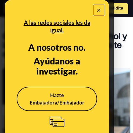
×
Hazte Maldit
o
Abrir menú
A las redes sociales les da
PREBUNKING
igual.
Bulos y mitos sobre el alcohol y
las bebidas alcohólicas que te
A nosotros no.
están intentado colar
Ayúdanos a
Publicado el
Dec 27, 2019, 7:15:00 PM
investigar.
Hazte
Embajadora/Embajador