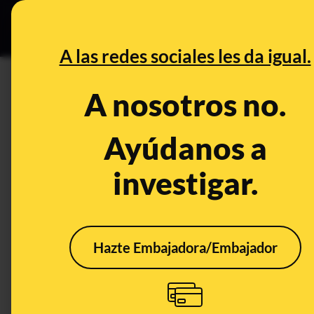
Especial C
DESINFO
PREB
A las redes sociales les da igual.
PREBUNKING
A nosotros no.
No, no es perjudicial dormir c
roben el oxígeno
Ayúdanos a
investigar.
Publicado el
Oct 30, 2019, 9:16:42 PM
Hazte Embajadora/Embajador