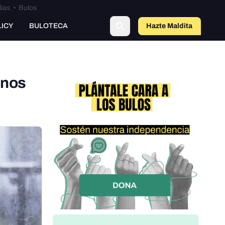
lías
•
Bulos
LICY
BULOTECA
Hazte Maldit
a
 nos