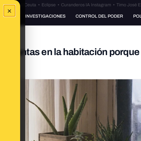
euta
•
Bulos Ceuta
•
Eclipse
•
Curanderos IA Instagram
•
Timo José E
×
UNKING
INVESTIGACIONES
CONTROL DEL PODER
PO
on plantas en la habitación porque