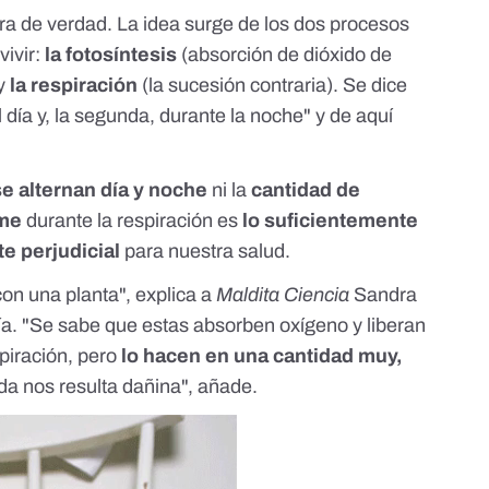
otra de verdad. La idea surge de los dos procesos
vivir:
la fotosíntesis
(absorción de dióxido de
y
la respiración
(la sucesión contraria). Se dice
 día y, la segunda, durante la noche" y de aquí
e alternan día y noche
ni la
cantidad de
ume
durante la respiración es
lo suficientemente
e perjudicial
para nuestra salud.
con una planta", explica a
Maldita Ciencia
Sandra
ía. "Se sabe que estas absorben oxígeno y liberan
spiración, pero
lo hacen en una cantidad muy,
a nos resulta dañina", añade.