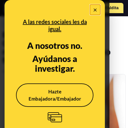
×
o
Hazte Maldit
Abrir menú
a
A las redes sociales les da
PREBUNKING
igual.
Especial dietas de Maldita
Ciencia: las dietas que no
A nosotros no.
necesitas probar (porque no
Ayúdanos a
funcionan)
investigar.
Publicado el
Sep 3, 2019, 6:25:09 PM
Hazte
Embajadora/Embajador