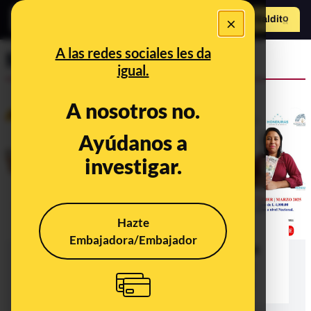
×
Hazte Maldit
o
Abrir menú
A las redes sociales les da
Maldito Feminismo
igual.
A nosotros no.
Ayúdanos a
investigar.
Hazte
El falso "bono" para mujeres que
Embajadora/Embajador
circula en WhatsApp, una campaña
coordinada que se ha difundido en
distintos países hispanohablantes