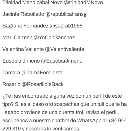
Trinidad Mendizábal Novo
@trinidadMNovo
Jacinta Rebolledo
@republicatransg
Sagrario Fernández
@sagrab1955
Mari Carmen
@YoConSanchez
Valentina Valiente
@Valentivaliente
Eusebia Jimeno
@EusebiaJimeno
Tamara
@TamaFeminista
Rosario
@RosarilloIsBack
¿Te has encontrado alguna vez con un perfil de este
tipo? Si es el caso o si sospechas que un tuit que te ha
llegado proviene de una cuenta trol, revisa el perfil,
escríbenos a nuestro
chatbot de WhatsApp al +34 644
229 319
y nosotros lo verificamos.