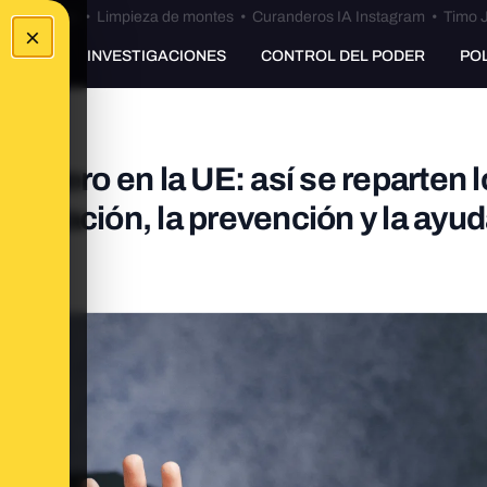
Bulos Ceuta
•
Limpieza de montes
•
Curanderos IA Instagram
•
Timo J
×
UNKING
INVESTIGACIONES
CONTROL DEL PODER
PO
 género en la UE: así se reparten 
ilización, la prevención y la ayud