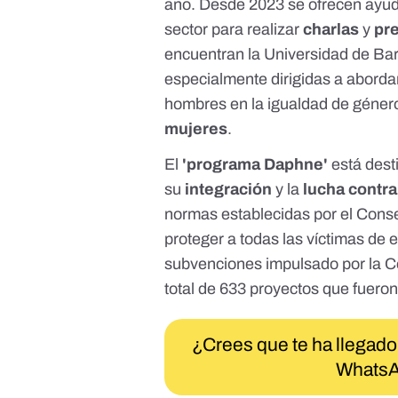
año
. Desde 2023 se ofrecen
ayu
sector para realizar
charlas
y
pr
encuentran la Universidad de Ba
especialmente dirigidas a abordar
hombres en la igualdad de género
mujeres
.
El
'programa Daphne'
está
dest
su
integración
y la
lucha contra
normas establecidas por el Cons
proteger a todas las víctimas de e
subvenciones impulsado por la
C
total de 633 proyectos que fueron
¿Crees que te ha llegado
WhatsA