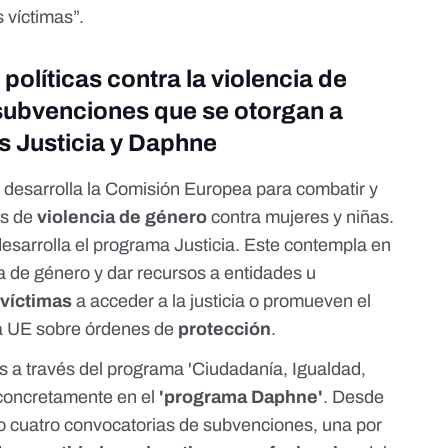
 víctimas”.
políticas contra la violencia de
 subvenciones que se otorgan a
s Justicia y Daphne
e
desarrolla la Comisión Europea
para combatir y
as de
violencia de género
contra mujeres y niñas.
esarrolla el
programa Justicia
. Este
contempla
en
ia de género y dar recursos a entidades u
s
víctimas
a acceder a la justicia o promueven el
a UE sobre órdenes de
protección
.
 a través del
programa 'Ciudadanía, Igualdad,
 concretamente en el
'programa Daphne'
. Desde
do
cuatro
convocatorias de
subvenciones
,
una
por