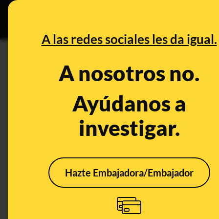
Grupos Ceuta
•
DESINFO
PREB
A las redes sociales les da igual.
PREBUNKING
A nosotros no.
La lucha contra la violencia de
fondos europeos para la sensib
Ayúdanos a
víctimas
investigar.
Publicado el
Dec 20, 2024, 3:04:15 PM
Hazte Embajadora/Embajador