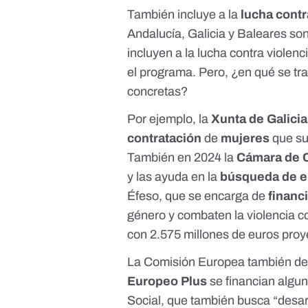
También incluye a la
lucha contr
Andalucía
,
Galicia
y
Baleares
son
incluyen a la lucha contra viole
el programa. Pero, ¿en qué se tr
concretas?
Por ejemplo, la
Xunta de Galicia
contratación
de
mujeres
que su
También en 2024 la
Cámara de C
y las ayuda en la
búsqueda de 
Éfeso, que
se encarga de
financ
género y combaten la
violencia c
con
2.575 millones de euros
proy
La Comisión Europea también de
Europeo Plus
se financian algun
Social
, que también busca “desar