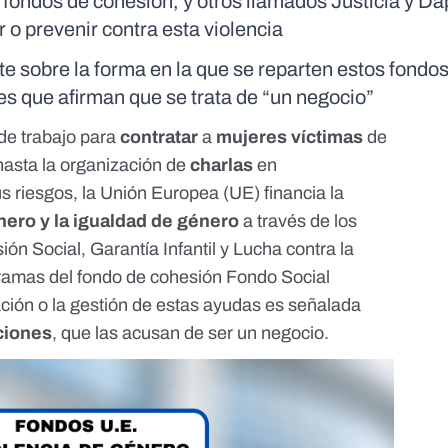
 fondos de cohesión, y otros llamados Justicia y D
 o prevenir contra esta violencia
 sobre la forma en la que se reparten estos fondos 
es que afirman que se trata de “un negocio”
de trabajo
para
contratar
a
mujeres víctimas
de
hasta la
organización
de
charlas
en
us riesgos, la Unión Europea (UE) financia la
énero y la igualdad de género
a través de los
sión Social, Garantía Infantil y Lucha contra la
gramas del
fondo de cohesión Fondo Social
ción o la gestión de estas ayudas es señalada
ciones
, que las acusan de ser un negocio.