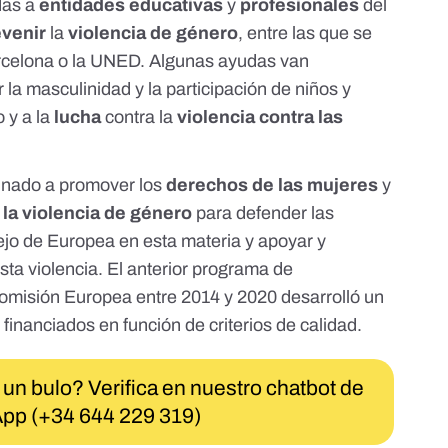
das
a
entidades educativas
y
profesionales
del
evenir
la
violencia de género
, entre las que se
rcelona o la UNED. Algunas
ayudas
van
 la masculinidad y la participación de niños y
 y a la
lucha
contra la
violencia contra las
inado
a promover los
derechos de las mujeres
y
 la violencia de género
para defender las
ejo de Europea en esta materia
y apoyar y
sta violencia. El
anterior programa
de
omisión Europea
entre 2014 y 2020 desarrolló un
 financiados en función de criterios de calidad.
 un bulo? Verifica en nuestro chatbot de
pp (+34 644 229 319)