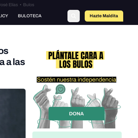
osé Elías
•
Bulos
LICY
BULOTECA
Hazte Maldit
o
los
a a las