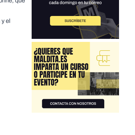
aphne, que
y el