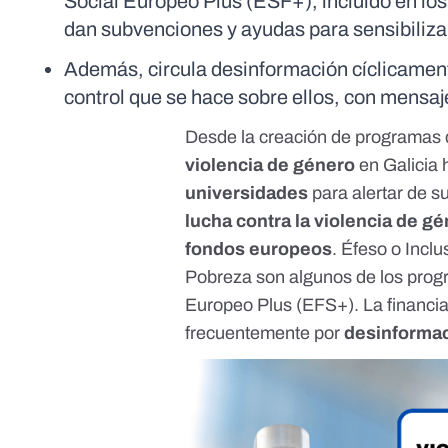
Social Europeo Plus (ESF+), incluido en los
dan subvenciones y ayudas para sensibilizar
Además, circula desinformación cíclicamente
control que se hace sobre ellos, con mensaj
Desde la creación de
programas 
violencia de género
en Galicia 
universidades
para alertar de s
lucha contra la violencia de g
fondos europeos
.
Éfeso
o
Inclu
Pobreza
son algunos de los pro
Europeo Plus
(EFS+). La financia
frecuentemente por
desinforma