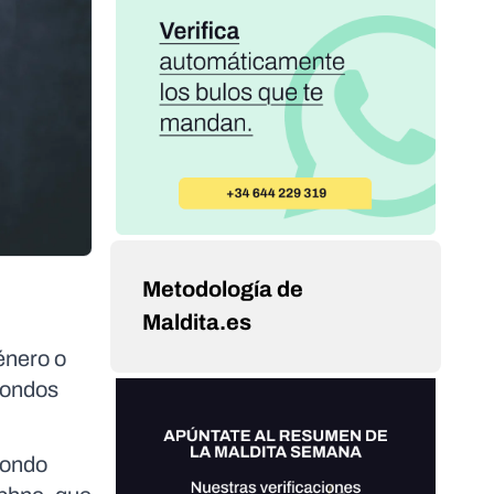
Metodología de
Maldita.es
énero o
 fondos
Fondo