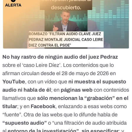
No hay rastro
de ningún audio del juez Pedraz
sobre el ‘
caso Leire Díez
’. Los contenidos que lo
afirman circulan desde el 28 de mayo de 2026 en
YouTube
, con un vídeo que
ni muestra el supuesto
audio ni habla de él
; en
páginas web
con contenidos
llamativos que
sólo mencionan la “grabación” en el
titular
; y en
Facebook
, enlazando a esas webs como
“fuente”. Otra de las webs que lo difunde habla de
“supuesto audio”
o “una filtración de audio atribuida
al
entorno de la investigación”, sin especificar
; y