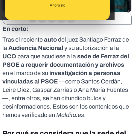
Ahora no
SHARE:
En corto:
Tras el reciente
auto
del juez Santiago Ferraz de
la
Audiencia Nacional
y su autorización a la
UCO
para que acudiese a la
sede de Ferraz del
PSOE
a
requerir documentación y archivos
en el marco de su
investigación a personas
vinculadas al PSOE
—como Santos Cerdán,
Leire Diez, Gaspar Zarrías o Ana María Fuentes
—, entre otros, se han difundido bulos y
desinformaciones. Estos son los contenidos que
hemos verificado en
Maldita.es
.
Por qué se considera que la sede del