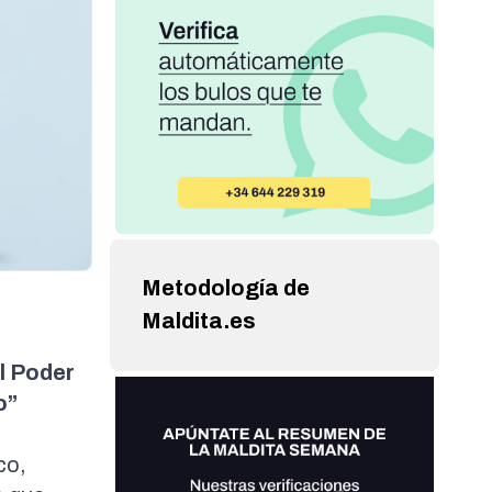
Metodología de
Maldita.es
l Poder
o”
co,