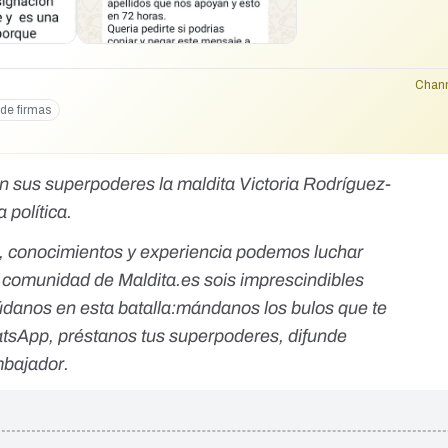
da. Queremos la maxima movilización posible porque nos jugamos el Es
ueda. De la miseria economica que podamos padecer si hay una huelga n
stro Estado de Derecho, nuestra justicia independiente y la separación
 toman decisiones diarias sobre la libertad, patrimonio, situaciones fami
Chann
 sea por merito y esfuerzo, habiendo accedido en condiciones de igual
de firmas
puedes ayudar? Por lo pronto dando difusion a este mensaje y apoyando 
te habrá una pagina en x y en instagram) y si conoces a gente de los
lguno de los firmantes del comunicado ¡VIVA LA JUSTICIA INDEPENDIE
on sus superpoderes la maldita Victoria Rodríguez-
a política.
, conocimientos y experiencia podemos luchar
La comunidad de
Maldita.es
sois imprescindibles
údanos en esta batalla:
mándanos los bulos que te
hatsApp
,
préstanos tus superpoderes
, difunde
bajador
.