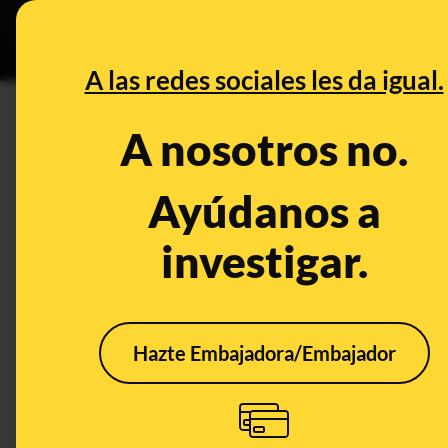
Especial Ce
DESINFO
PREBU
A las redes sociales les da igual.
DESINFO
CONTEXTO
A nosotros no.
Qué sabemos de la supuesta a
"recogida de firmas" contra la
Ayúdanos a
como asociación profesional j
investigar.
Sociedad
Sistema judicial
Publicado el
Hazte Embajadora/Embajador
CONTEXTO