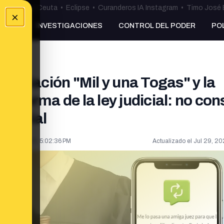
uta
•
Bulos Ceuta
•
Eclipse
•
Curanderos IA Instagram
•
Timo José 
×
NKING
INVESTIGACIONES
CONTROL DEL PODER
PO
sociación "Mil y una Togas" y la
 reforma de la ley judicial: no con
udicial
May 21, 2026, 5:02:36 PM
Actualizado el
Jul 29, 20