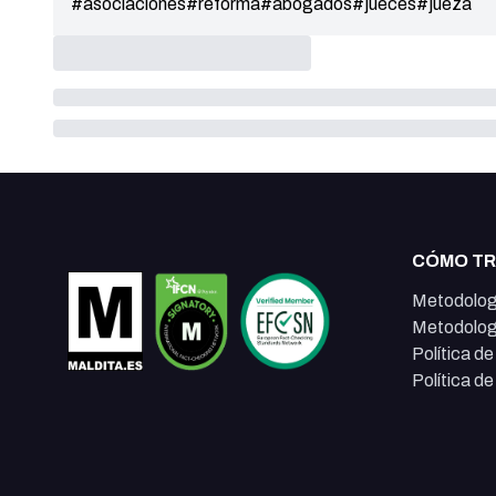
#asociaciones
#reforma
#abogados
#jueces
#jueza
CÓMO T
Metodolog
Metodolog
Política d
Política d