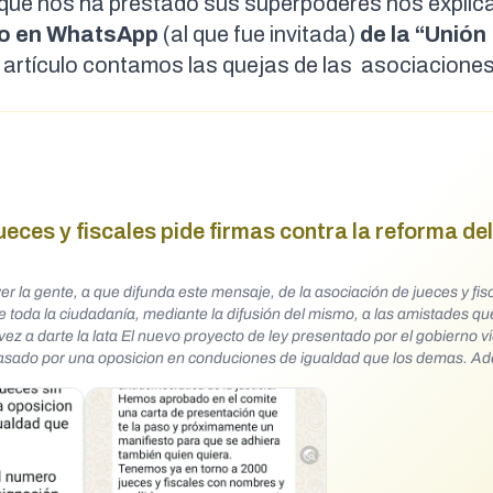
ita que nos ha prestado sus superpoderes nos explic
po en WhatsApp
(al que fue invitada)
de la “Unión
 artículo
contamos las quejas de las asociacione
es y fiscales pide firmas contra la reforma del
ver la gente, a que difunda este mensaje, de la asociación de jueces y fi
toda la ciudadanía, mediante la difusión del mismo, a las amistades q
ado por una oposicion en conduciones de igualdad que los demas. Ademas
re designación de forma permanente y lo que habla de becas es una esta
e todos nos hemos enfrentado serian casi residuales. Yo estoy en mi aso
ces y fiscales LAS MIL Y UNA TOGAS a los que queremos sumar a lajs, a
da persona preocupada por esta evolucion antidemocratica de la justicia. He
a paso y próximamente un manifiesto para que se adhiera también quien 
y apellidos que nos apoyan y esto en 72 horas. Queria pedirte si podrias