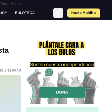
Elías
•
Bulos
LICY
BULOTECA
Hazte Maldit
a
sta
26, 9:32:00 AM