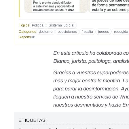
pegar este mensaje a toda pesona que tengas en tu agen
Derecho y a esto hay que darle toda la difusion que se p
recuperaremos y pronto. De la miseria moral de perder nue
poderes, si hay recuperación no va a ser rápida. Los jueces
Topics
Política
Sistema judicial
miles de personas y queremos que quien ocupe ese puesto
Categories
gobierno
oposiciones
fiscalía
jueces
recogida 
una oposición que siendo dura, a la vez es justa. ¿Como 
Reports
86
movimiento de las MIL Y UNA TOGAS en redes (próximamen
pasandole este mensaje y pidiendo que contacten con a
podéis informar?
En este artículo ha colaborado c
Blanco, jurista, politóloga, analist
Gracias a vuestros superpoderes
más y mejor contra la mentira. 
para parar la desinformación. Ay
lleguen a nuestro servicio de W
nuestros desmentidos y
hazte Em
ETIQUETAS: