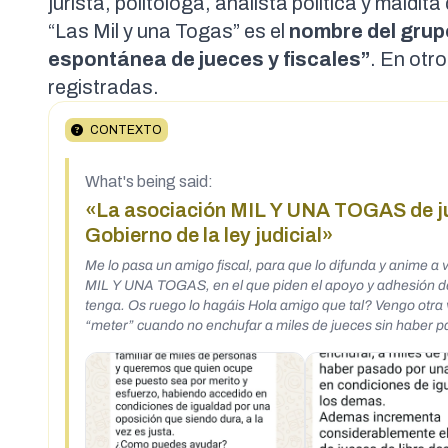
jurista, politóloga, analista política y mald
“Las Mil y una Togas” es el
nombre del gru
espontánea de jueces y fiscales”
. En
otro
registradas.
CONTEXTO
What's being said:
«La asociación MIL Y UNA TOGAS de juec
Gobierno de la ley judicial»
Me lo pasa un amigo fiscal, para que lo difunda y anime a 
MIL Y UNA TOGAS, en el que piden el apoyo y adhesión de 
tenga. Os ruego lo hagáis Hola amigo que tal? Vengo otra vez a darte la lata El nuevo proyecto de ley presentado por el gobierno viene a
“meter” cuando no enchufar a miles de jueces sin haber pas
incrementa considerablemente el numero de jueces de lib
soborno porque las oposiciones duras pero justas a las qu
dando la batalla pero aparte se ha creado otra entre jue
estado, abogados, procuradores y a la ciudadania civil. A to
aprobado en el comite una carta de presentación que te l
Tenemos ya en torno a 2000 jueces y fiscales con nombres 