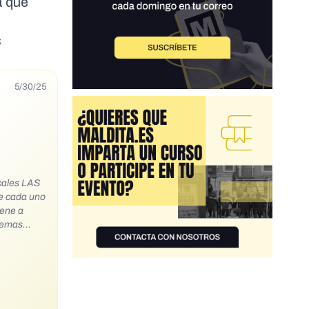
a que
s
5/30/25
scales LAS
ue cada uno
fa y un
ciación
bogados del
mos
quiera.
 copiar y