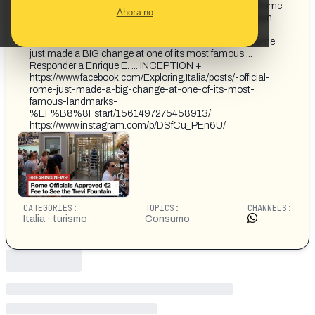
INGRESSO €2 ****** 38 68 mil BREAKING NEWS: Rome
Ahora no
Officials Approved €2 5020 Fee to See the Trevi Fountain
@exploringitaly 827 ☑ 147 mil EXPLORING ITALY
exploring.italy r Time Hans Zimn Seguir OFFICIAL: Rome
just made a BIG change at one of its most famous ...
Responder a Enrique E. ... INCEPTION +
https://www.facebook.com/Exploring.Italia/posts/-official-
rome-just-made-a-big-change-at-one-of-its-most-
famous-landmarks-
%EF%B8%8Fstart/1561497275458913/
https://www.instagram.com/p/DSfCu_PEn6U/
CATEGORIES:
TOPICS:
CHANNELS:
Italia · turismo
Consumo