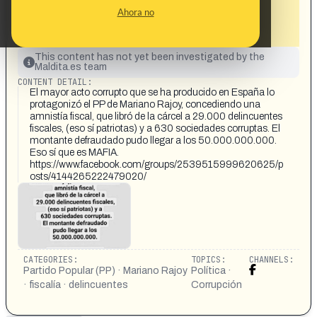
fiscales y 630 sociedades corruptas,
Ahora no
dejando un fraude de hasta 50.000
millones»
This content has not yet been investigated by the
Maldita.es team
CONTENT DETAIL:
El mayor acto corrupto que se ha producido en España lo
protagonizó el PP de Mariano Rajoy, concediendo una
amnistía fiscal, que libró de la cárcel a 29.000 delincuentes
fiscales, (eso sí patriotas) y a 630 sociedades corruptas. El
montante defraudado pudo llegar a los 50.000.000.000.
Eso sí que es MAFIA.
https://www.facebook.com/groups/2539515999620625/p
osts/4144265222479020/
CATEGORIES:
TOPICS:
CHANNELS:
Partido Popular (PP) · Mariano Rajoy
Política ·
· fiscalía · delincuentes
Corrupción