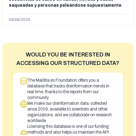
saqueadas y personas peleándose supuestamente
en España tras la entrada de personas migrantes en
situación irregular a Ceuta
05/08/2026
WOULD YOU BE INTERESTED IN
ACCESSING OUR STRUCTURED DATA?
The Maldita.es Foundation offers you a
database that tracks disinformation trends in
real time, thanks to the reports from our
community
We make our disinformation data, collected
since 2019, available to scientists and other
organizations, and we collaborate on research
worldwide.
Licensing this database is one of our funding
methods and also helps us maintain the API