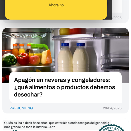
frío en batidos, zumos o refrescos?
Ahora no
PREBUNKING
30/04/2025
Apagón en neveras y congeladores:
¿qué alimentos o productos debemos
desechar?
PREBUNKING
29/04/2025