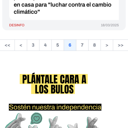
en casa para "luchar contra el cambio
climático"
DESINFO
18/03/2025
<<
<
3
4
5
6
7
8
>
>>