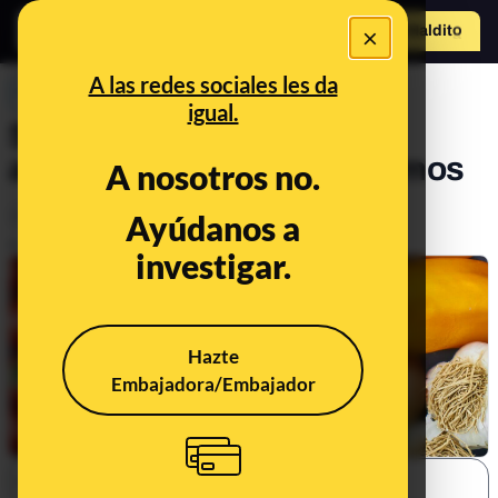
×
Hazte Maldit
o
Abrir menú
A las redes sociales les da
PREBUNKING
igual.
Sano, natural, ecológico y
adelgazante no son sinónimos
A nosotros no.
Alimentación
Ayúdanos a
Publicado el
Apr 26, 2024, 3:40:01 PM
investigar.
Hazte
Embajadora/Embajador
SHARE: