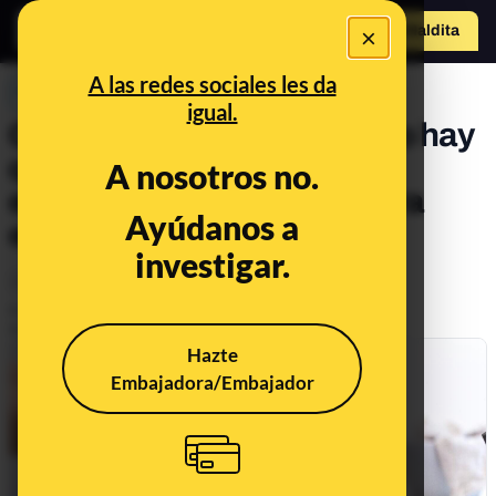
×
Hazte Maldit
o
Abrir menú
A las redes sociales les da
PREBUNKING
igual.
Cómo utilizar y cada cuánto hay
que cambiar bayetas y
A nosotros no.
estropajos en la cocina para
Ayúdanos a
evitar intoxicaciones
investigar.
Alimentación
Publicado el
Jul 29, 2021, 9:33:00 AM
Actualizado el
Jun 7, 2022, 8:49:00 AM
Hazte
Embajadora/Embajador