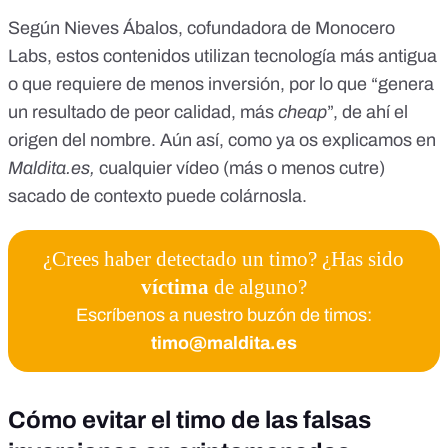
Según
Nieves Ábalos
, cofundadora de
Monocero
Labs
, estos contenidos utilizan tecnología más antigua
o que requiere de menos inversión, por lo que “genera
un resultado de peor calidad, más
cheap
”, de ahí el
origen del nombre. Aún así,
como ya os explicamos en
Maldita.es
,
cualquier vídeo (más o menos cutre)
sacado de contexto puede colárnosla.
¿Crees haber detectado un timo? ¿Has sido
víctima
de alguno?
Escríbenos a nuestro buzón de timos:
timo@maldita.es
Cómo evitar el timo de las falsas