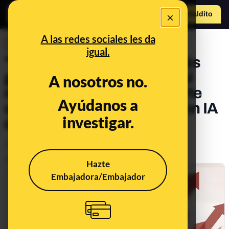
×
Hazte Maldit
o
Abrir menú
A las redes sociales les da
DESINFO
igual.
"Con esta plataforma podrás
ganar hasta 30.000 euros al
A nosotros no.
mes": así intentan engañarte
Ayúdanos a
con vídeos manipulados con IA
investigar.
de políticos y famosos
Timo
Delitos
Publicado el
Jul 31, 2025, 3:37:08 PM
Hazte
Embajadora/Embajador