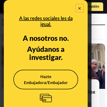
×
Hazte Maldit
o
Abrir menú
A las redes sociales les da
voto
igual.
Desinfo
A nosotros no.
Ayúdanos a
FALSO
investigar.
Hazte
Embajadora/Embajador
No, este vídeo de tres mujeres
musulmanas diciendo que si gana Vox
se irán a su país no es real: tiene
indicios de haber sido generado con