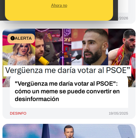
IA
Ahora no
DESINFO
06/03/2026
ALERTA
"Vergüenza me daría votar al PSOE":
cómo un meme se puede convertir en
desinformación
DESINFO
19/05/2025